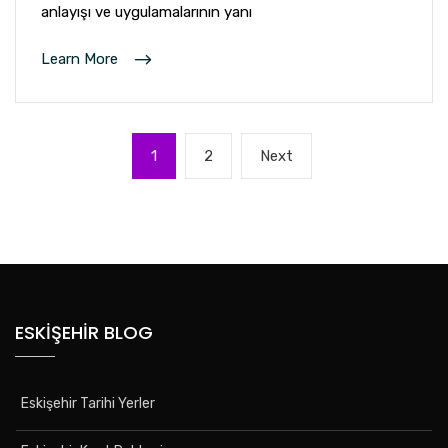
anlayışı ve uygulamalarının yanı
Learn More
Yazı
Page
Page
Next
1
2
Next
gezinmesi
page
ESKIŞEHIR BLOG
Eskişehir Tarihi Yerler